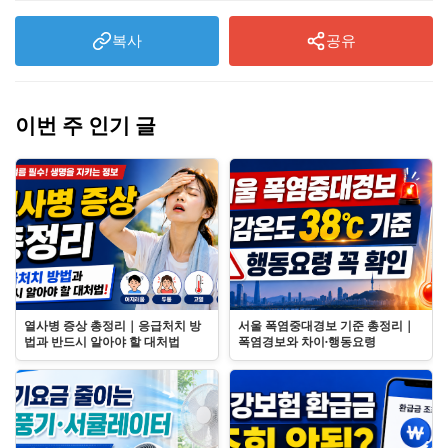
복사
공유
이번 주 인기 글
열사병 증상 총정리｜응급처치 방
서울 폭염중대경보 기준 총정리｜
법과 반드시 알아야 할 대처법
폭염경보와 차이·행동요령