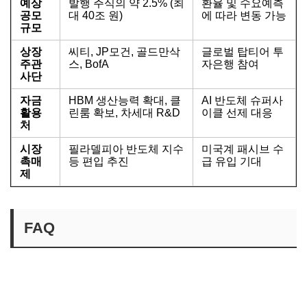
예상
발행 주식의 약 2.5% (최
환율 및 수요예측
공모
대 40조 원)
에 따라 변동 가능
규모
상장
씨티, JP모건, 골드만삭
글로벌 탑티어 투
주관
스, BofA
자은행 참여
사단
자금
HBM 생산능력 확대, 클
AI 반도체 슈퍼사
활용
린룸 확보, 차세대 R&D
이클 선제 대응
처
시장
필라델피아 반도체 지수
미국계 패시브 수
촉매
등 편입 추진
급 유입 기대
제
FAQ