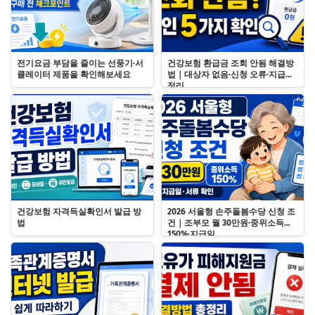
전기요금 부담을 줄이는 선풍기·서
건강보험 환급금 조회 안됨 해결방
큘레이터 제품을 확인해보세요
법｜대상자 없음·신청 오류·지급일
정리
건강보험 자격득실확인서 발급 방
2026 서울형 손주돌봄수당 신청 조
법
건｜조부모 월 30만원·중위소득
150%·지급일