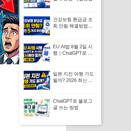
건강보험 환급금 조
회 안됨 해결방법｜
대상자 없음·신청 오
류·지급일 정리
EU AI법 8월 2일 시
행｜ChatGPT로 쓴
블로그 글·AI 이미지
도 표시해야 할까
일본 지진 여행 가도
될까? 2026 최신 현
황과 안전수칙 총정
리
ChatGPT로 블로그
글 쓰는 방법