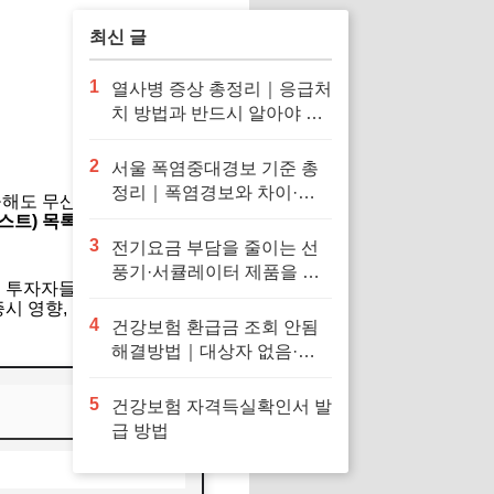
최신 글
1
열사병 증상 총정리｜응급처
치 방법과 반드시 알아야 할
대처법
2
서울 폭염중대경보 기준 총
정리｜폭염경보와 차이·행
올해도 무산되었습니다. 현지 시
동요령
트) 목록에 이름을 올리지 못
3
전기요금 부담을 줄이는 선
풍기·서큘레이터 제품을 확
외 투자자들이 체감하는 접근성
인해보세요
시 영향, 그리고 예상 일정을
4
건강보험 환급금 조회 안됨
해결방법｜대상자 없음·신
청 오류·지급일 정리
5
건강보험 자격득실확인서 발
급 방법